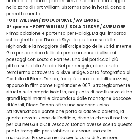
arredati e splendidi giardini. Arrivo nel tardo pomeriggio
nella zona di Fort William. Sistemazione in hotel, cena e
pernottamento
FORT WILLIAM / ISOLA DI SKYE / AVIEMORE
4° giorno - FORT WILLIAM / ISOLA DI SKYE / AVIEMORE
Prima colazione e partenza per Mallaig. Da qui, imbarco
sul traghetto per l’Isola di Skye, la più famosa delle
Highlands e la maggiore dell'arcipelago delle Ebridi Interne.
Giro panoramico dell'isola per ammirare i bellissimi
paesaggi con sosta a Portree, uno dei porticcioli più
pittoreschi della Scozia. Nel pomeriggio, ritorno sulla
terraferma attraverso lo Skye Bridge. Sosta fotografica al
Castello di Eilean Donan, fra i più iconici castelli scozzesi,
apparso in film come Highlander e 007. Strategicamente
situato sulla propria isoletta, nel punto di confluenza di tre
grandi laghi marini e circondato dalle montagne boscose
di Kintail, Eilean Donan offre uno scenario unico.
Attraversando il ponte che porta al castello odierno, la
quarta ricostruzione dell’edificio, diventa chiaro il motivo
per cui nel 634 d.C il Vescovo Donan avesse scelto questo
punto tranquillo per stabilirvisi e creare una cella
monastica. Proseguimento per la zona di Aviemore.