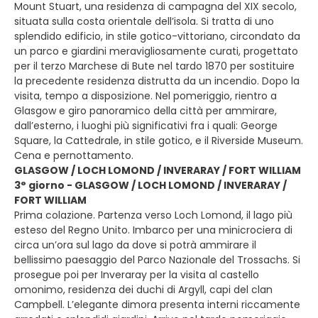
Mount Stuart, una residenza di campagna del XIX secolo,
situata sulla costa orientale dell’isola. Si tratta di uno
splendido edificio, in stile gotico-vittoriano, circondato da
un parco e giardini meravigliosamente curati, progettato
per il terzo Marchese di Bute nel tardo 1870 per sostituire
la precedente residenza distrutta da un incendio. Dopo la
visita, tempo a disposizione. Nel pomeriggio, rientro a
Glasgow e giro panoramico della città per ammirare,
dall’esterno, i luoghi più significativi fra i quali: George
Square, la Cattedrale, in stile gotico, e il Riverside Museum.
Cena e pernottamento.
GLASGOW / LOCH LOMOND / INVERARAY / FORT WILLIAM
3° giorno - GLASGOW / LOCH LOMOND / INVERARAY /
FORT WILLIAM
Prima colazione. Partenza verso Loch Lomond, il lago più
esteso del Regno Unito. Imbarco per una minicrociera di
circa un’ora sul lago da dove si potrà ammirare il
bellissimo paesaggio del Parco Nazionale del Trossachs. Si
prosegue poi per Inveraray per la visita al castello
omonimo, residenza dei duchi di Argyll, capi del clan
Campbell. L’elegante dimora presenta interni riccamente