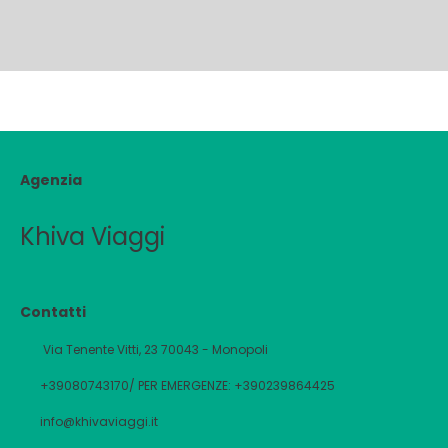
Agenzia
Khiva Viaggi
Contatti
Via Tenente Vitti, 23 70043 - Monopoli
+39080743170/ PER EMERGENZE: +390239864425
info@khivaviaggi.it