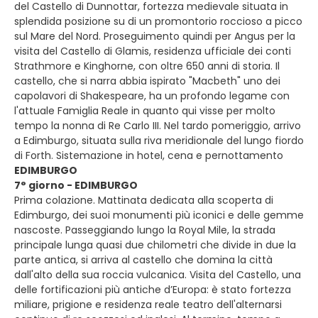
del Castello di Dunnottar, fortezza medievale situata in
splendida posizione su di un promontorio roccioso a picco
sul Mare del Nord. Proseguimento quindi per Angus per la
visita del Castello di Glamis, residenza ufficiale dei conti
Strathmore e Kinghorne, con oltre 650 anni di storia. Il
castello, che si narra abbia ispirato "Macbeth" uno dei
capolavori di Shakespeare, ha un profondo legame con
l'attuale Famiglia Reale in quanto qui visse per molto
tempo la nonna di Re Carlo III. Nel tardo pomeriggio, arrivo
a Edimburgo, situata sulla riva meridionale del lungo fiordo
di Forth. Sistemazione in hotel, cena e pernottamento
EDIMBURGO
7° giorno - EDIMBURGO
Prima colazione. Mattinata dedicata alla scoperta di
Edimburgo, dei suoi monumenti più iconici e delle gemme
nascoste. Passeggiando lungo la Royal Mile, la strada
principale lunga quasi due chilometri che divide in due la
parte antica, si arriva al castello che domina la città
dall'alto della sua roccia vulcanica. Visita del Castello, una
delle fortificazioni più antiche d’Europa: è stato fortezza
miliare, prigione e residenza reale teatro dell'alternarsi