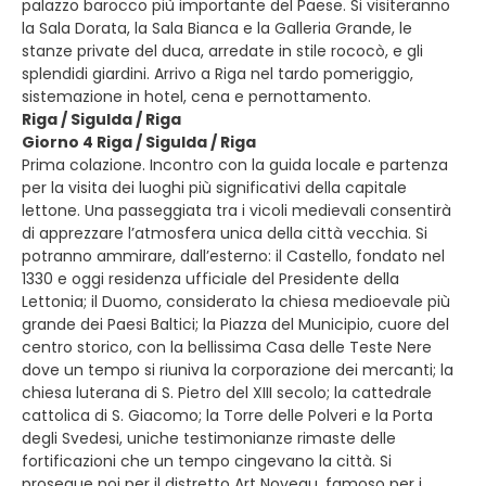
palazzo barocco più importante del Paese. Si visiteranno
la Sala Dorata, la Sala Bianca e la Galleria Grande, le
stanze private del duca, arredate in stile rococò, e gli
splendidi giardini. Arrivo a Riga nel tardo pomeriggio,
sistemazione in hotel, cena e pernottamento.
Riga / Sigulda / Riga
Giorno 4 Riga / Sigulda / Riga
Prima colazione. Incontro con la guida locale e partenza
per la visita dei luoghi più significativi della capitale
lettone. Una passeggiata tra i vicoli medievali consentirà
di apprezzare l’atmosfera unica della città vecchia. Si
potranno ammirare, dall’esterno: il Castello, fondato nel
1330 e oggi residenza ufficiale del Presidente della
Lettonia; il Duomo, considerato la chiesa medioevale più
grande dei Paesi Baltici; la Piazza del Municipio, cuore del
centro storico, con la bellissima Casa delle Teste Nere
dove un tempo si riuniva la corporazione dei mercanti; la
chiesa luterana di S. Pietro del XIII secolo; la cattedrale
cattolica di S. Giacomo; la Torre delle Polveri e la Porta
degli Svedesi, uniche testimonianze rimaste delle
fortificazioni che un tempo cingevano la città. Si
prosegue poi per il distretto Art Noveau, famoso per i