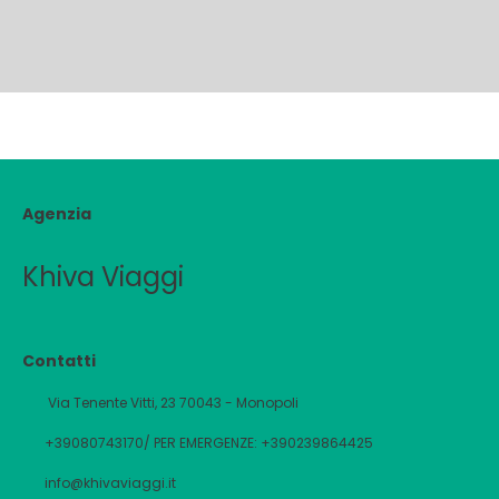
Agenzia
Khiva Viaggi
Contatti
Via Tenente Vitti, 23 70043 - Monopoli
+39080743170/ PER EMERGENZE: +390239864425
info@khivaviaggi.it