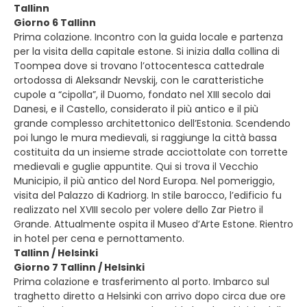
Tallinn
Giorno 6 Tallinn
Prima colazione. Incontro con la guida locale e partenza
per la visita della capitale estone. Si inizia dalla collina di
Toompea dove si trovano l’ottocentesca cattedrale
ortodossa di Aleksandr Nevskij, con le caratteristiche
cupole a “cipolla”, il Duomo, fondato nel XIII secolo dai
Danesi, e il Castello, considerato il più antico e il più
grande complesso architettonico dell’Estonia. Scendendo
poi lungo le mura medievali, si raggiunge la città bassa
costituita da un insieme strade acciottolate con torrette
medievali e guglie appuntite. Qui si trova il Vecchio
Municipio, il più antico del Nord Europa. Nel pomeriggio,
visita del Palazzo di Kadriorg. In stile barocco, l’edificio fu
realizzato nel XVIII secolo per volere dello Zar Pietro il
Grande. Attualmente ospita il Museo d’Arte Estone. Rientro
in hotel per cena e pernottamento.
Tallinn / Helsinki
Giorno 7 Tallinn / Helsinki
Prima colazione e trasferimento al porto. Imbarco sul
traghetto diretto a Helsinki con arrivo dopo circa due ore