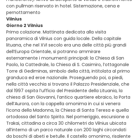
con pullman riservato in hotel. Sistemazione, cena e
pernottamento
Vilnius
Giorno 2 Vilnius
Prima colazione. Mattinata dedicata alla visita
panoramica di Vilnius con guida locale. Della capitale
lituana, che nel XVI secolo era una delle città più grandi
dell’Europa Orientale, si potranno ammirare
esternamente i monumenti principali: la Chiesa di San
Paolo, la Cattedrale, la Chiesa di S. Casimiro, l’ottagonale
Torre di Gediminas, simbolo della città, intitolata al primo
granduca ed eroe nazionale. Proseguendo poi, a piedi,
nella città vecchia si trovano il Palazzo Presidenziale, che
dal 1997 ospita l’ufficio del Presidente della Lituania, la
chiesa di San Giovanni, l’antico quartiere ebraico, la Porta
dell’Aurora, con la cappella omonima in cui si venera
l’icona della Madonna, la Chiesa di Santa Teresa e quella
ortodossa del Santo Spirito. Nel pomeriggio, escursione a
Trakai, cittadina a circa 30 chilometri da Vilnius ubicata
all’interno di un parco naturale con 200 laghi circondati
da boschi di abeti e betulle. Il castello omonimo, risalente