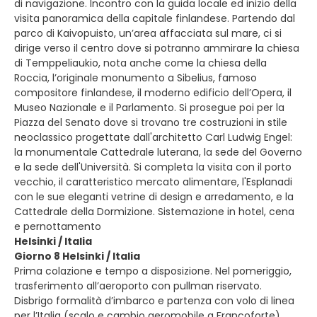
di navigazione. Incontro con la guida locale ed inizio della
visita panoramica della capitale finlandese. Partendo dal
parco di Kaivopuisto, un’area affacciata sul mare, ci si
dirige verso il centro dove si potranno ammirare la chiesa
di Temppeliaukio, nota anche come la chiesa della
Roccia, l’originale monumento a Sibelius, famoso
compositore finlandese, il moderno edificio dell’Opera, il
Museo Nazionale e il Parlamento. Si prosegue poi per la
Piazza del Senato dove si trovano tre costruzioni in stile
neoclassico progettate dall'architetto Carl Ludwig Engel:
la monumentale Cattedrale luterana, la sede del Governo
e la sede dell'Università. Si completa la visita con il porto
vecchio, il caratteristico mercato alimentare, l'Esplanadi
con le sue eleganti vetrine di design e arredamento, e la
Cattedrale della Dormizione. Sistemazione in hotel, cena
e pernottamento
Helsinki / Italia
Giorno 8 Helsinki / Italia
Prima colazione e tempo a disposizione. Nel pomeriggio,
trasferimento all’aeroporto con pullman riservato.
Disbrigo formalità d’imbarco e partenza con volo di linea
per l’Italia (scalo e cambio aeromobile a Francoforte).