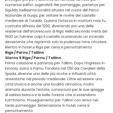
numerosi edifici Jugendstil. Nel pomeriggio, partenza per
Sigulda, bellissima località situata nel cuore del Parco
Nazionale di Guaja, per visitare le rovine del castello
medievale di Turaida. Questa fortezza in mattoni rossi fu
costruita all’inizio del 1200, divenendo poi una delle
residenze dell’arcivescovo di Riga. Nella seconda metà del
1600 un fulmine colpì il castello scatenando un incendio
devastante che risparmiò solo la poderosa torre circolare.
Rientro in hotel a Riga per cena e pernottamento
Riga / Parnu / Tallinn
Giorno 5 Riga / Parnu / Tallinn
Prima colazione e partenza per Tallinn. Dopo l’ingresso in
Estonia, sosta a Parnu. Fondata nel 1251 dai Cavalieri della
Spada, divenne una delle più ricche e influenti città
anseatiche nel periodo medievale. Oltre ad essere una
città storica è anche una località climatica, molto
animata durante l’estate, conosciuta per le sue spiagge
di sabbia bianca e le belle foreste che si estendono
tutt’intorno. Proseguimento per Tallinn con arrivo nel
tardo pomeriggio. Sistemazione in hotel, cena e
pernottamento