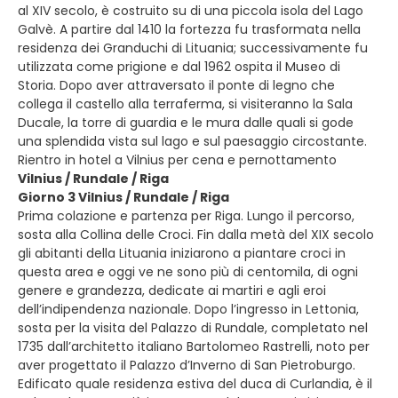
al XIV secolo, è costruito su di una piccola isola del Lago
Galvè. A partire dal 1410 la fortezza fu trasformata nella
residenza dei Granduchi di Lituania; successivamente fu
utilizzata come prigione e dal 1962 ospita il Museo di
Storia. Dopo aver attraversato il ponte di legno che
collega il castello alla terraferma, si visiteranno la Sala
Ducale, la torre di guardia e le mura dalle quali si gode
una splendida vista sul lago e sul paesaggio circostante.
Rientro in hotel a Vilnius per cena e pernottamento
Vilnius / Rundale / Riga
Giorno 3 Vilnius / Rundale / Riga
Prima colazione e partenza per Riga. Lungo il percorso,
sosta alla Collina delle Croci. Fin dalla metà del XIX secolo
gli abitanti della Lituania iniziarono a piantare croci in
questa area e oggi ve ne sono più di centomila, di ogni
genere e grandezza, dedicate ai martiri e agli eroi
dell’indipendenza nazionale. Dopo l’ingresso in Lettonia,
sosta per la visita del Palazzo di Rundale, completato nel
1735 dall’architetto italiano Bartolomeo Rastrelli, noto per
aver progettato il Palazzo d’Inverno di San Pietroburgo.
Edificato quale residenza estiva del duca di Curlandia, è il