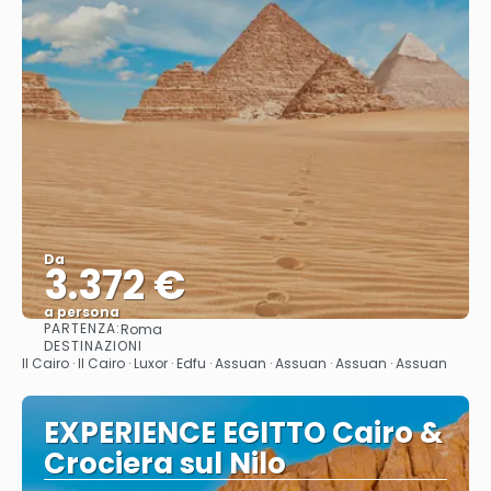
Da
3.372 €
a persona
PARTENZA:
Roma
Vedere
DESTINAZIONI
Il Cairo · Il Cairo · Luxor · Edfu · Assuan · Assuan · Assuan · Assuan
EXPERIENCE EGITTO Cairo &
Crociera sul Nilo