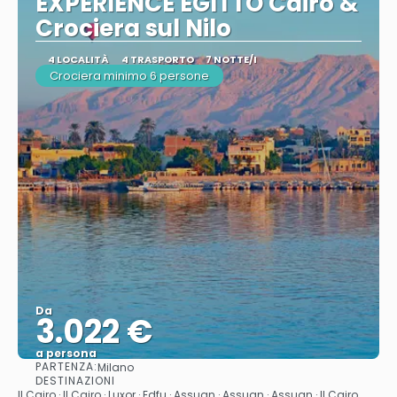
EXPERIENCE EGITTO Cairo &
Crociera sul Nilo
4 LOCALITÀ
4 TRASPORTO
7 NOTTE/I
Crociera minimo 6 persone
Da
3.022 €
a persona
PARTENZA:
Milano
Vedere
DESTINAZIONI
Il Cairo · Il Cairo · Luxor · Edfu · Assuan · Assuan · Assuan · Il Cairo