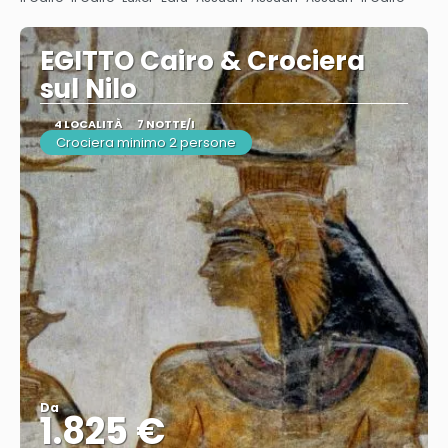
EGITTO Cairo & Crociera
sul Nilo
4 LOCALITÀ
7 NOTTE/I
Crociera minimo 2 persone
Da
1.825 €