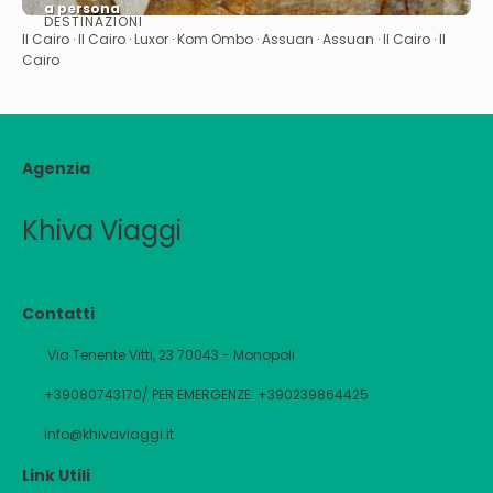
a persona
DESTINAZIONI
Vedere
Il Cairo · Il Cairo · Luxor · Kom Ombo · Assuan · Assuan · Il Cairo · Il
Cairo
Agenzia
Khiva Viaggi
Contatti
Via Tenente Vitti, 23 70043 - Monopoli
+39080743170/ PER EMERGENZE: +390239864425
info@khivaviaggi.it
Link Utili