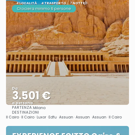
4 LOCALITÀ
4 TRASPORTO
7 NOTTE/I
Crociera minimo 6 persone
Da
3.501 €
a persona
PARTENZA:
Milano
Vedere
DESTINAZIONI
Il Cairo · Il Cairo · Luxor · Edfu · Assuan · Assuan · Assuan · Il Cairo